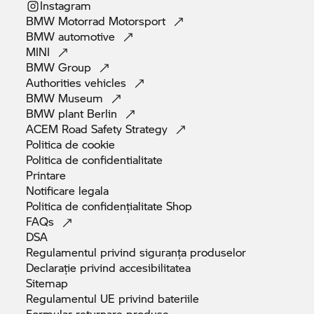
Instagram
BMW Motorrad
Motorsport
BMW
automotive
MINI
BMW
Group
Authorities
vehicles
BMW
Museum
BMW plant
Berlin
ACEM Road Safety
Strategy
Politica de
cookie
Politica de
confidentialitate
Printare
Notificare
legala
Politica de confidențialitate
Shop
FAQs
DSA
Regulamentul privind siguranța
produselor
Declarație privind
accesibilitatea
Sitemap
Regulamentul UE privind
bateriile
Formular returnare
produse