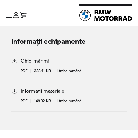
Informații echipamente
Ghid mărimi
PDF
|
332.41 KB
|
Limba română
Informații materiale
PDF
|
149.92 KB
|
Limba română