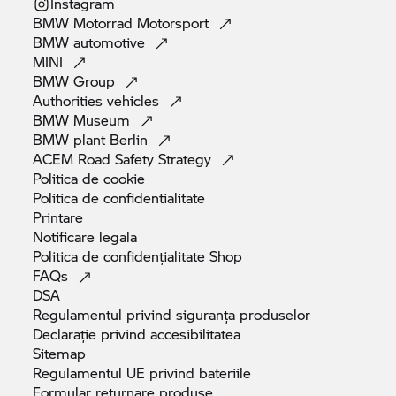
Instagram
BMW Motorrad
Motorsport
BMW
automotive
MINI
BMW
Group
Authorities
vehicles
BMW
Museum
BMW plant
Berlin
ACEM Road Safety
Strategy
Politica de
cookie
Politica de
confidentialitate
Printare
Notificare
legala
Politica de confidențialitate
Shop
FAQs
DSA
Regulamentul privind siguranța
produselor
Declarație privind
accesibilitatea
Sitemap
Regulamentul UE privind
bateriile
Formular returnare
produse