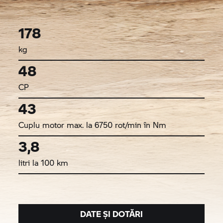
178
kg
48
CP
43
Cuplu motor max. la 6750 rot/min în Nm
3,8
litri la 100 km
DATE ȘI DOTĂRI