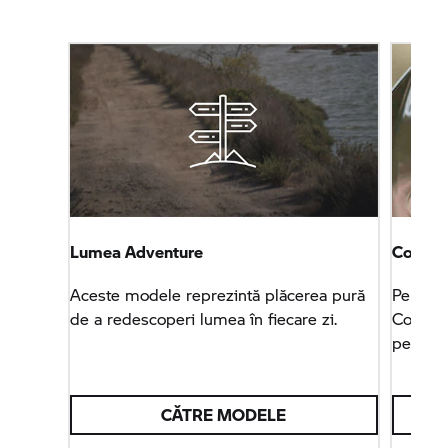
Lumea Adventure
Connec
Aceste modele reprezintă plăcerea pură
Pentru 
de a redescoperi lumea în fiecare zi.
Connect
pentru o
CĂTRE MODELE