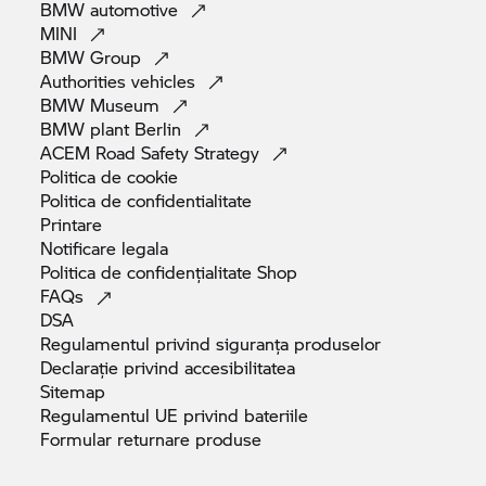
BMW
automotive
MINI
BMW
Group
Authorities
vehicles
BMW
Museum
BMW plant
Berlin
ACEM Road Safety
Strategy
Politica de
cookie
Politica de
confidentialitate
Printare
Notificare
legala
Politica de confidențialitate
Shop
FAQs
DSA
Regulamentul privind siguranța
produselor
Declarație privind
accesibilitatea
Sitemap
Regulamentul UE privind
bateriile
Formular returnare
produse