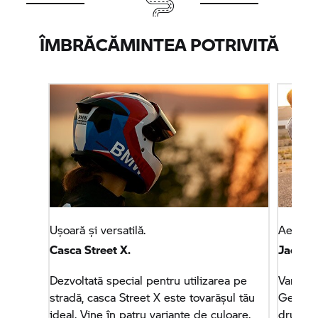
ÎMBRĂCĂMINTEA POTRIVITĂ
Ușoară și versatilă.
Aer pro
Casca Street X.
Jacheta
Dezvoltată special pentru utilizarea pe
Vara e p
stradă, casca Street X este tovarășul tău
Geaca R
ideal. Vine în patru variante de culoare.
drum cu