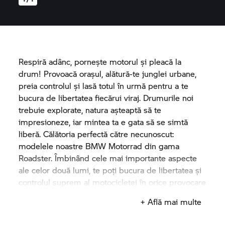
Respiră adânc, porneşte motorul și pleacă la
drum! Provoacă oraşul, alătură-te junglei urbane,
preia controlul și lasă totul în urmă pentru a te
bucura de libertatea fiecărui viraj. Drumurile noi
trebuie explorate, natura așteaptă să te
impresioneze, iar mintea ta e gata să se simtă
liberă. Călătoria perfectă către necunoscut:
modelele noastre
BMW Motorrad
din gama
Roadster. Îmbinând cele mai importante aspecte
ale celor două lumi, te poţi bucura de libertatea şi
controlul suprem al motocicletei în orice provocare
viitoare. Noi suntem pregătiţi. Tu eşti?
+ Află mai multe