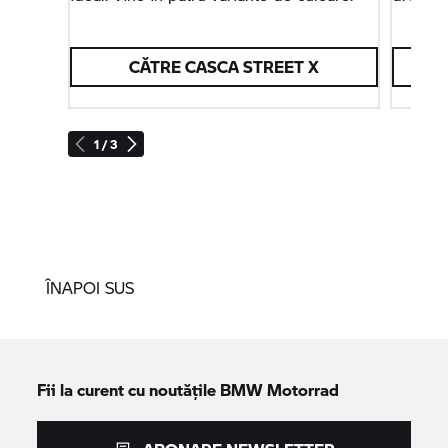
protecți
CĂTRE CASCA STREET X
C
1 / 3
ÎNAPOI SUS
Fii la curent cu noutățile
BMW Motorrad