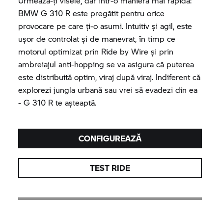
Urmează-ţi visele, dar într-o manieră mai rapidă:
BMW
G 310 R
este pregătit pentru orice
provocare pe care ţi-o asumi. Intuitiv şi agil, este
ușor de controlat și de manevrat, în timp ce
motorul optimizat prin Ride by Wire și prin
ambreiajul anti-hopping se va asigura că puterea
este distribuită optim, viraj după viraj. Indiferent că
explorezi jungla urbană sau vrei să evadezi din ea
-
G 310 R
te aşteaptă.
CONFIGUREAZĂ
TEST RIDE