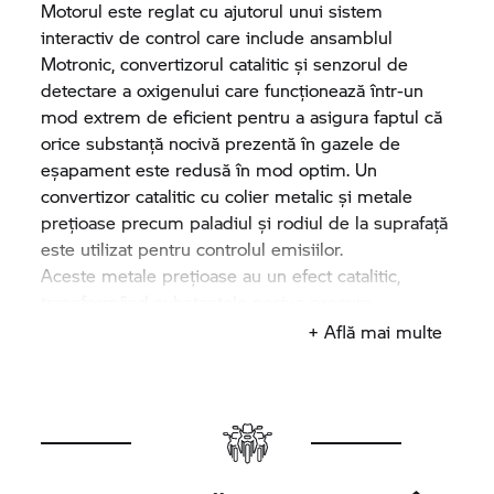
Motorul este reglat cu ajutorul unui sistem
interactiv de control care include ansamblul
Motronic, convertizorul catalitic și senzorul de
detectare a oxigenului care funcționează într-un
mod extrem de eficient pentru a asigura faptul că
orice substanță nocivă prezentă în gazele de
eșapament este redusă în mod optim. Un
convertizor catalitic cu colier metalic și metale
prețioase precum paladiul și rodiul de la suprafață
este utilizat pentru controlul emisiilor.
Aceste metale prețioase au un efect catalitic,
transformând substanțele nocive precum
monoxidul de carbon, hidrocarburile și protoxidul
+ Află mai multe
de azot în substanțe mai puțin nocive. Raportul
aer/combustibil din cadrul procesului de
combustie este esențial pentru eficiența
convertizorului catalitic. În acest sens, un raport de
14,7 părți aer la o parte de combustibil ar fi ideal.
Senzorul de detectare a oxigenului măsoară