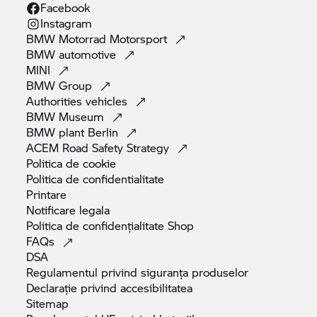
Facebook
Instagram
BMW Motorrad
Motorsport
BMW
automotive
MINI
BMW
Group
Authorities
vehicles
BMW
Museum
BMW plant
Berlin
ACEM Road Safety
Strategy
Politica de
cookie
Politica de
confidentialitate
Printare
Notificare
legala
Politica de confidențialitate
Shop
FAQs
DSA
Regulamentul privind siguranța
produselor
Declarație privind
accesibilitatea
Sitemap