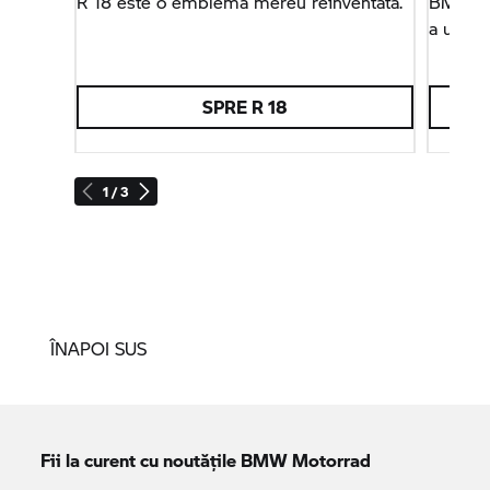
R 18
este o emblemă mereu reinventată.
BMW R 
a unui 
SPRE
R 18
1 / 3
ÎNAPOI SUS
Fii la curent cu noutățile
BMW Motorrad