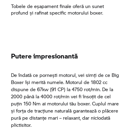
Tobele de eșapament finale oferă un sunet
profund și rafinat specific motorului boxer.
Putere impresionantă
De îndată ce pornești motorul, vei simți de ce Big
Boxer își merită numele. Motorul de 1802 cc
dispune de 67kw (91 CP) la 4750 rot/min. De la
2000 până la 4000 rot/min vei fi însoțit de cel
puțin 150 Nm ai motorului tău boxer. Cuplul mare
și forța de tracțiune naturală garantează o plăcere
pură pe distanțe mari – relaxant, dar niciodată
plictisitor.