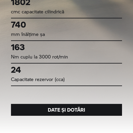
1802
cmc capacitate cilindrică
740
mm înălțime șa
163
Nm cuplu la 3000 rot/min
24
Capacitate rezervor (cca)
DATE ȘI DOTĂRI