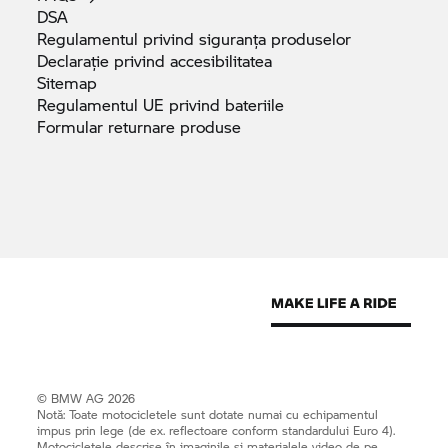
DSA
Regulamentul privind siguranța
produselor
Declarație privind
accesibilitatea
Sitemap
Regulamentul UE privind
bateriile
Formular returnare
produse
© BMW AG 2026
Notă: Toate motocicletele sunt dotate numai cu echipamentul
impus prin lege (de ex. reflectoare conform standardului Euro 4).
Motocicletele descrise în imaginile și materialele video de pe