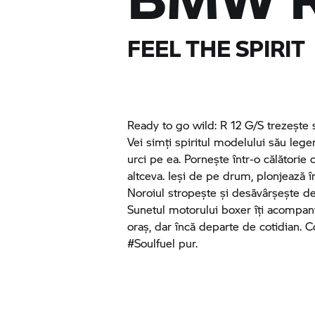
FEEL THE SPIRIT
Ready to go wild: R 12 G/S trezește
Vei simți spiritul modelului său leg
urci pe ea. Pornește într-o călătorie 
altceva. Ieși de pe drum, plonjează î
Noroiul stropește și desăvârșește de
Sunetul motorului boxer îți acompani
oraș, dar încă departe de cotidian. Cob
#Soulfuel pur.