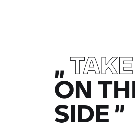
„
TAKE
ON TH
SIDE
”