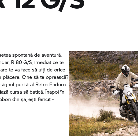
 setea spontană de aventură.
endar,
R 80 G/S,
imediat ce te
care te va face să uiți de orice
n plăcere. Cine să te oprească?
signul purist al Retro-Enduro.
ază cursa sălbatică. Înapoi în
ori din șa, ești fericit -