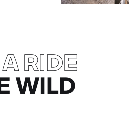
 A RIDE
E WILD