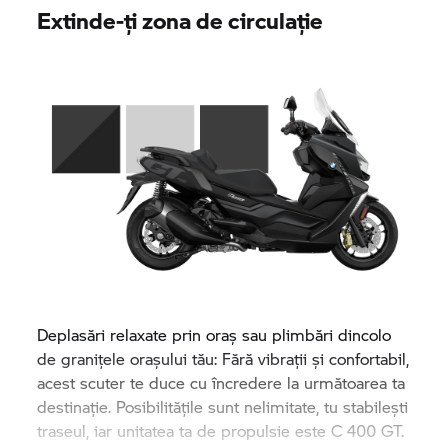
Extinde-ți zona de circulație
Deplasări relaxate prin oraș sau plimbări dincolo
de granițele orașului tău: Fără vibrații și confortabil,
acest scuter te duce cu încredere la următoarea ta
destinație. Posibilitățile sunt nelimitate, tu stabilești
traseul, iar unitatea ta de propulsie este
C 400 GT.