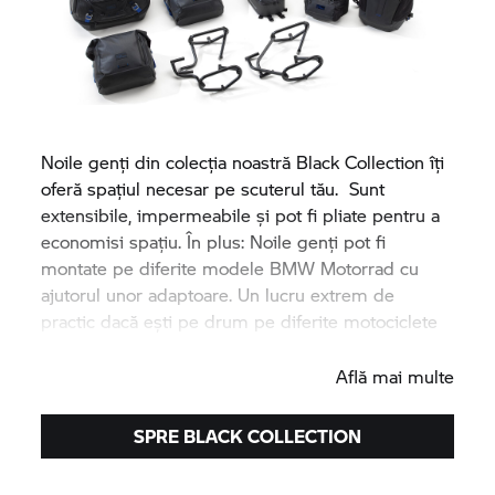
Noile genți din colecția noastră Black Collection îți
oferă spațiul necesar pe scuterul tău. Sunt
extensibile, impermeabile și pot fi pliate pentru a
economisi spațiu. În plus: Noile genți pot fi
montate pe diferite modele
BMW Motorrad
cu
ajutorul unor adaptoare. Un lucru extrem de
practic dacă ești pe drum pe diferite motociclete
BMW.
Află mai multe
SPRE BLACK COLLECTION