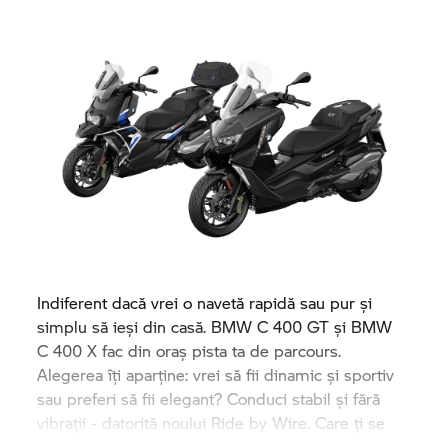
Indiferent dacă vrei o navetă rapidă sau pur și
simplu să ieși din casă. BMW
C 400 GT
și BMW
C 400 X
fac din oraș pista ta de parcours.
Alegerea îți aparține: vrei să fii dinamic și sportiv
sau preferi să fii elegant? Conduci stabil și fără
vibrații - datorită noului Ride by Wire. Care ți se
potrivește?