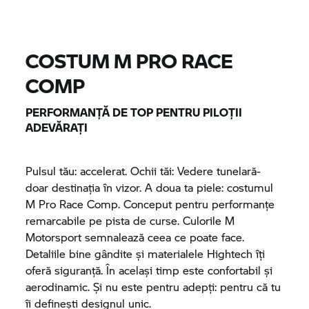
COSTUM M PRO RACE
COMP
PERFORMANȚĂ DE TOP PENTRU PILOȚII
ADEVĂRAȚI
Pulsul tău: accelerat. Ochii tăi: Vedere tunelară-
doar destinația în vizor. A doua ta piele: costumul
M Pro Race Comp. Conceput pentru performanțe
remarcabile pe pista de curse. Culorile M
Motorsport semnalează ceea ce poate face.
Detaliile bine gândite și materialele Hightech îți
oferă siguranță. În același timp este confortabil și
aerodinamic. Și nu este pentru adepți: pentru că tu
îi definești designul unic.