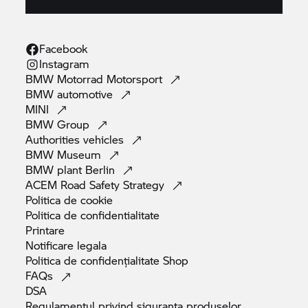
Facebook
Instagram
BMW Motorrad
Motorsport
BMW
automotive
MINI
BMW
Group
Authorities
vehicles
BMW
Museum
BMW plant
Berlin
ACEM Road Safety
Strategy
Politica de
cookie
Politica de
confidentialitate
Printare
Notificare
legala
Politica de confidențialitate
Shop
FAQs
DSA
Regulamentul privind siguranța
produselor