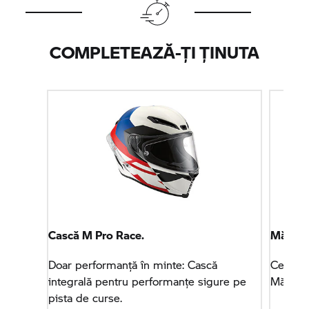
COMPLETEAZĂ-ȚI ȚINUTA
Cască M Pro Race.
Mănuși
Doar performanță în minte: Cască
Cele m
integrală pentru performanțe sigure pe
Mănuși
pista de curse.