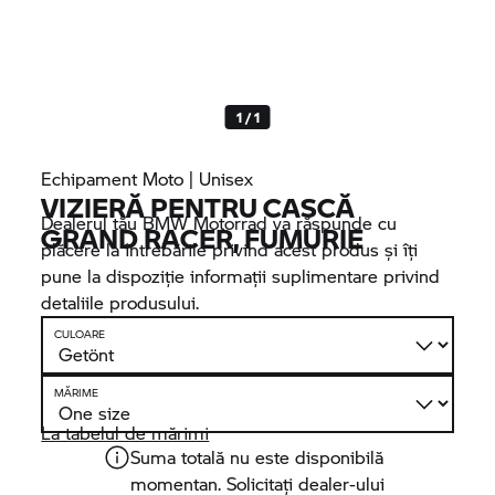
1 / 1
Echipament Moto | Unisex
VIZIERĂ PENTRU CASCĂ
Dealerul tău
BMW Motorrad
va răspunde cu
GRAND RACER, FUMURIE
plăcere la întrebările privind acest produs şi îţi
pune la dispoziţie informaţii suplimentare privind
detaliile produsului.
CULOARE
MĂRIME
La tabelul de mărimi
Suma totală nu este disponibilă
momentan. Solicitați dealer-ului