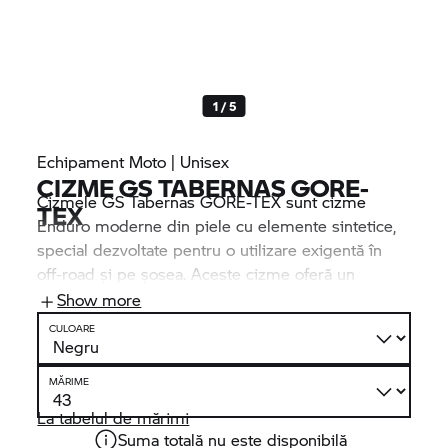
1 / 5
Echipament Moto | Unisex
CIZME GS TABERNAS GORE-
Cizmele GS Tabernas GORE-TEX sunt cizme
TEX
Enduro moderne din piele cu elemente sintetice,
special dezvoltate pentru o utilizare exigentă în
off-road și pe șosea. Aceste cizme oferă un
echilibru perfect între confort ridicat și protecție
Show more
optimă.
CULOARE
MĂRIME
La tabelul de mărimi
Suma totală nu este disponibilă