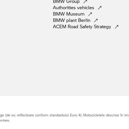
BMW
Group
Authorities
vehicles
BMW
Museum
BMW plant
Berlin
ACEM Road Safety
Strategy
e (de ex. reflectoare conform standardului Euro 4). Motocicletele descrise în ima
entare.