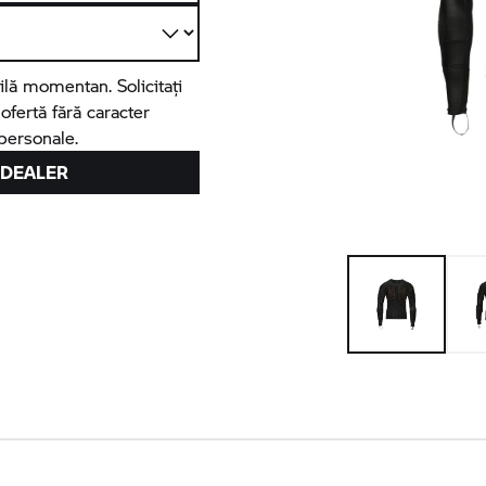
lă momentan. Solicitați
fertă fără caracter
 personale.
 DEALER