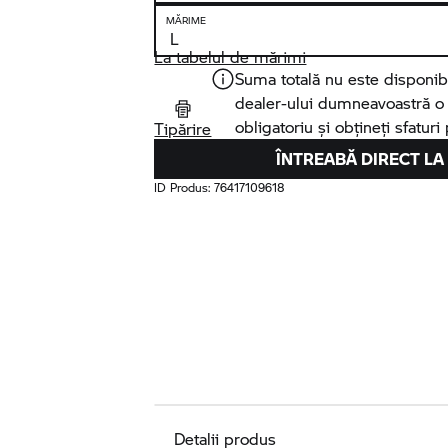
MĂRIME
La tabelul de mărimi
Suma totală nu este disponibi
dealer-ului dumneavoastră o o
obligatoriu și obțineți sfaturi
Tipărire
ÎNTREABĂ DIRECT LA
ID Produs:
76417109618
Detalii produs