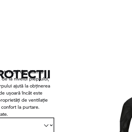
ROTECȚII
ent riscul de vătămări
 de la nivelul pieptului,
rpului ajută la obținerea
 de ușoară încât este
oprietăți de ventilație
confort la purtare.
ate.