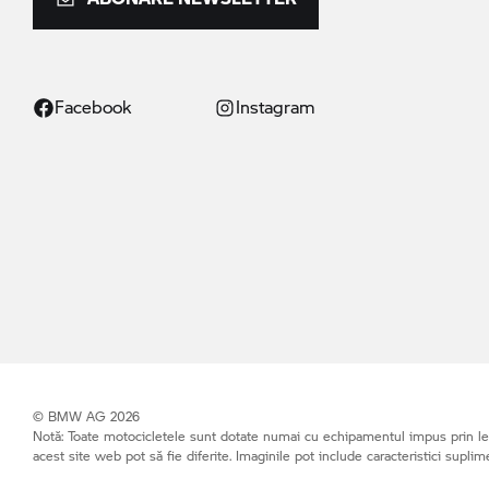
Facebook
Instagram
© BMW AG 2026
Notă: Toate motocicletele sunt dotate numai cu echipamentul impus prin leg
acest site web pot să fie diferite. Imaginile pot include caracteristici suplim