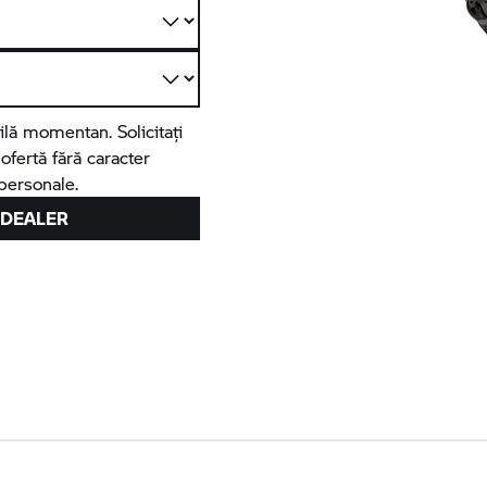
lă momentan. Solicitați
fertă fără caracter
 personale.
 DEALER