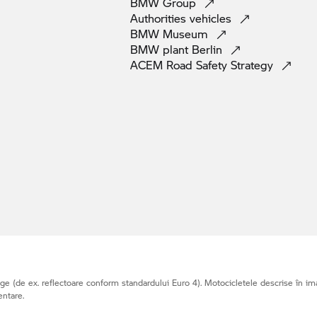
BMW
Group
Authorities
vehicles
BMW
Museum
BMW plant
Berlin
ACEM Road Safety
Strategy
e (de ex. reflectoare conform standardului Euro 4). Motocicletele descrise în ima
entare.