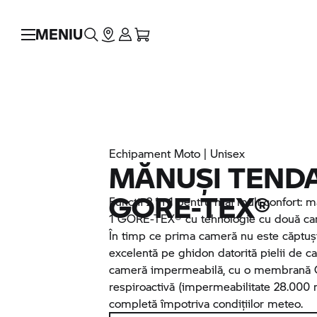
MENIU
Echipament Moto | Unisex
MĂNUȘI TENDA 
GORE-TEX®
Funcții 2 în 1 pentru mai mult confort: 
1 GORE-TEX® cu tehnologie cu două cam
În timp ce prima cameră nu este căptușit
excelentă pe ghidon datorită pielii de c
cameră impermeabilă, cu o membran
respiroactivă (impermeabilitate 28.000 
completă împotriva condițiilor meteo.