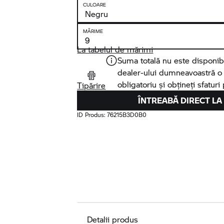
CULOARE
MĂRIME
La tabelul de mărimi
Suma totală nu este disponibi
dealer-ului dumneavoastră o o
obligatoriu și obțineți sfaturi
Tipărire
ÎNTREABĂ DIRECT LA
ID Produs:
76215B3D0B0
Detalii produs