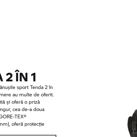
2 ÎN 1
mănușile sport Tenda 2 în
ere au multe de oferit.
ă și oferă o priză
angur, cea de-a doua
ă GORE-TEX®
mm), oferă protecție