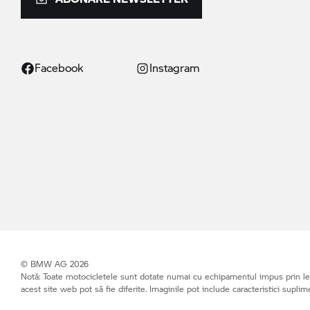
Facebook
Instagram
© BMW AG 2026
Notă: Toate motocicletele sunt dotate numai cu echipamentul impus prin leg
acest site web pot să fie diferite. Imaginile pot include caracteristici suplim