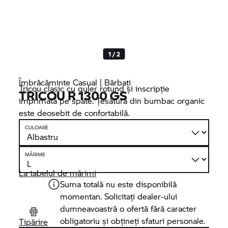
1 / 2
Îmbrăcăminte Casual | Bărbați
Tricou clasic cu guler rotund și inscripție
TRICOU R 1300 GS
imprimată pe spate. Țesătura din bumbac organic
este deosebit de confortabilă.
CULOARE
MĂRIME
La tabelul de mărimi
Suma totală nu este disponibilă
momentan. Solicitați dealer-ului
dumneavoastră o ofertă fără caracter
obligatoriu și obțineți sfaturi personale.
Tipărire