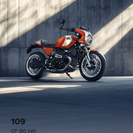
109
CP (80 kW)