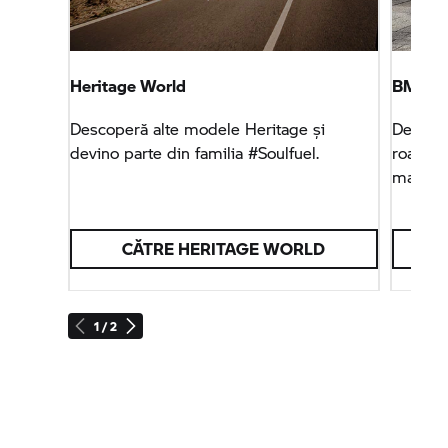
Heritage World
BMW R 
Descoperă alte modele Heritage și
Descope
devino parte din familia #Soulfuel.
roadster
mare.
CĂTRE HERITAGE WORLD
1 / 2