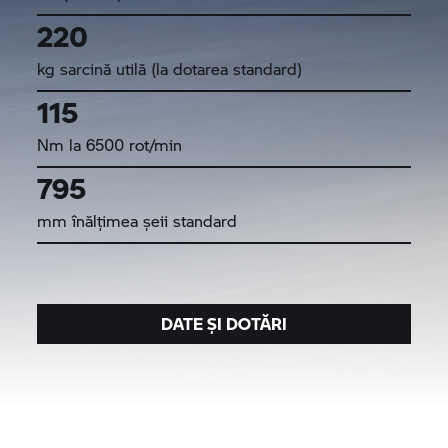
220
kg sarcină utilă (la dotarea standard)
115
Nm la 6500 rot/min
795
mm înălțimea șeii standard
DATE ȘI DOTĂRI