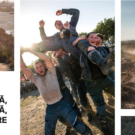
Ă,
Ă,
RE