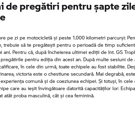
i de pregătiri pentru șapte zil
ne
ore pe zi pe motocicletă și peste 1.000 kilometri parcurși: Pen
, trebuie să te pregătești pentru o perioadă de timp suficient
i ani. Pentru că, după încheierea ultimei ediții de Int.
GS Trop
 pregătirile pentru ediția din acest an. După multe sesiuni d
alificare, în cele din urmă, toate echipele au fost stabilite. De
inarea, victoria este o chestiune secundară. Mai degrabă, est
, experiența comună și de coeziunea echipei. Și totuși, în cele
ipe care au ieșit învingătoare datorită capacităților lor: Echipa
t atât proba masculină, cât și cea feminină.