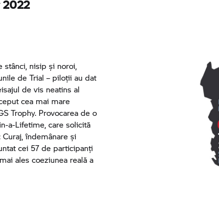
y
2022
 stânci, nisip și noroi,
ile de Trial – piloții au dat
isajul de vis neatins al
nceput cea mai mare
GS Trophy.
Provocarea de o
-a-Lifetime, care solicită
li: Curaj, îndemânare și
untat cei 57 de participanți
mai ales coeziunea reală a