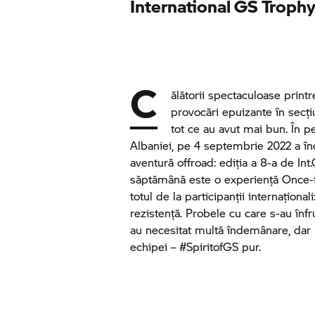
International
GS Troph
C
ălătorii spectaculoase printre
provocări epuizante în secțiun
tot ce au avut mai bun. În pe
Albaniei, pe 4 septembrie 2022 a î
aventură offroad: ediția a 8-a de Int.
săptămână este o experiență Once-in
totul de la participanții internaționa
rezistență. Probele cu care s-au înfr
au necesitat multă îndemânare, dar 
echipei – #SpiritofGS pur.