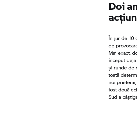
Doi an
acțiu
În jur de 10 
de provocare
Mai exact, do
început deja
și runde de c
toată determ
noi prietenii
fost două ech
Sud a câștiga