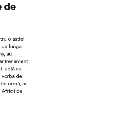
e de
tru o astfel
 de lungă.
hy,
au
e antrenament
și luptă cu
e vorba de
 din urmă, au
 Africii de