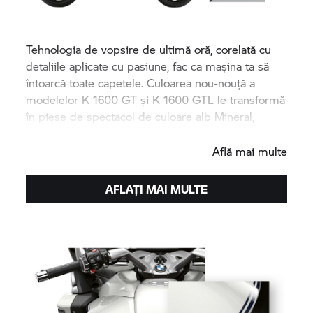
Tehnologia de vopsire de ultimă oră, corelată cu
detaliile aplicate cu pasiune, fac ca mașina ta să
întoarcă toate capetele. Culoarea nou-nouță a
modelelor
K 1600 GT
și
K 1600 GTL
le transformă
în piese de spectacol de culoare alb Mineral,
strălucitor.
Află mai multe
AFLAȚI MAI MULTE