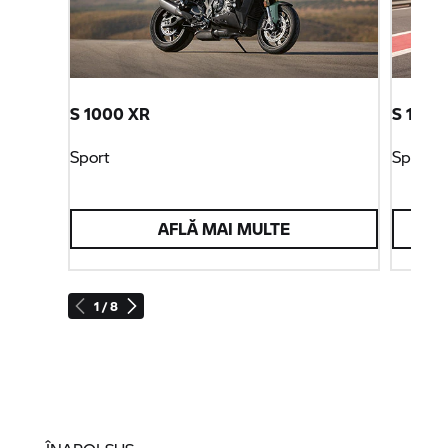
S 1000 XR
S 1000
Sport
Sport
AFLĂ MAI MULTE
1 / 8