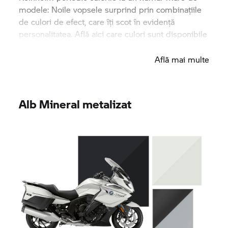
modele: Noile vopsele surprind prin combinațiile
de culori de efect, care îți scot în evidență
personalitatea. Află aici care culori sunt disponibile
pentru motocicleta ta de vis.
Află mai multe
Alb Mineral metalizat