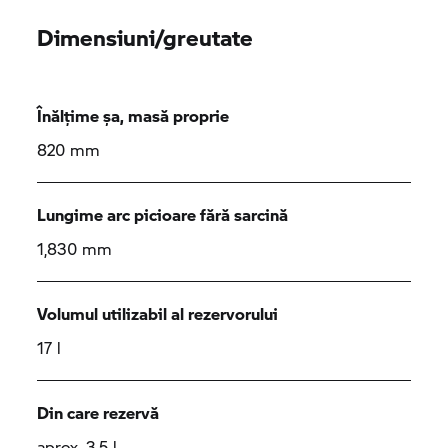
Dimensiuni/greutate
Înălțime șa, masă proprie
820 mm
Lungime arc picioare fără sarcină
1,830 mm
Volumul utilizabil al rezervorului
17 l
Din care rezervă
aprox. 3,5 l