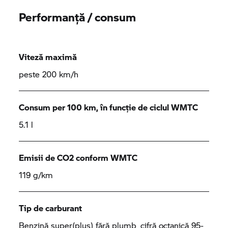
Performanță / consum
Viteză maximă
peste 200 km/h
Consum per 100 km, în funcție de ciclul WMTC
5.1 l
Emisii de CO2 conform WMTC
119 g/km
Tip de carburant
Benzină super(plus) fără plumb, cifră octanică 95-