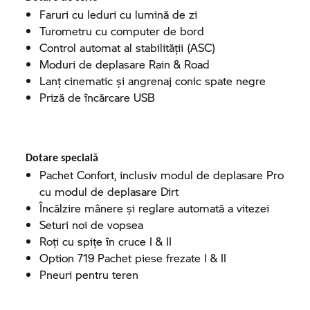
Faruri cu leduri cu lumină de zi
Turometru cu computer de bord
Control automat al stabilității (ASC)
Moduri de deplasare Rain & Road
Lanț cinematic și angrenaj conic spate negre
Priză de încărcare USB
Dotare specială
Pachet Confort, inclusiv modul de deplasare Pro
cu modul de deplasare Dirt
Încălzire mânere și reglare automată a vitezei
Seturi noi de vopsea
Roți cu spițe în cruce I & II
Option 719 Pachet piese frezate I & II
Pneuri pentru teren