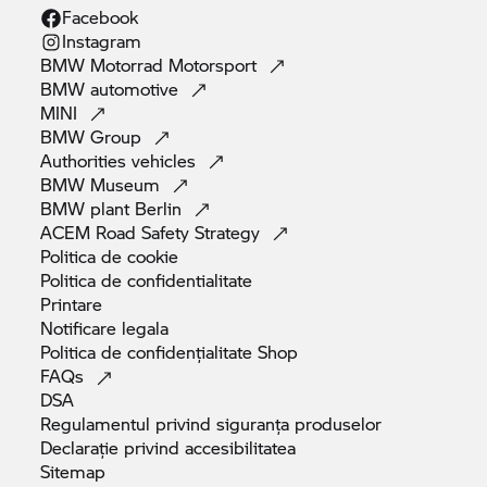
Facebook
Instagram
BMW Motorrad
Motorsport
BMW
automotive
MINI
BMW
Group
Authorities
vehicles
BMW
Museum
BMW plant
Berlin
ACEM Road Safety
Strategy
Politica de
cookie
Politica de
confidentialitate
Printare
Notificare
legala
Politica de confidențialitate
Shop
FAQs
DSA
Regulamentul privind siguranța
produselor
Declarație privind
accesibilitatea
Sitemap