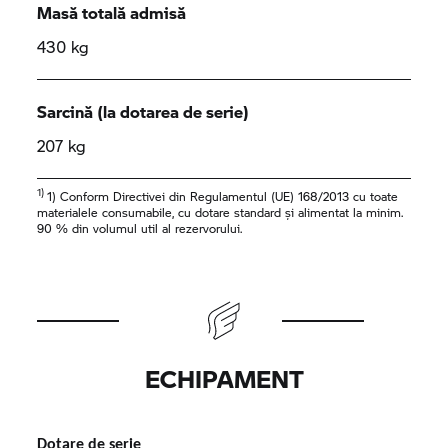
Masă totală admisă
430 kg
Sarcină (la dotarea de serie)
207 kg
1)
1) Conform Directivei din Regulamentul (UE) 168/2013 cu toate
materialele consumabile, cu dotare standard și alimentat la minim.
90 % din volumul util al rezervorului.
ECHIPAMENT
Dotare de serie