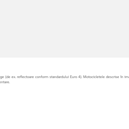
e (de ex. reflectoare conform standardului Euro 4). Motocicletele descrise în ima
entare.