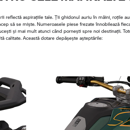
ii reflectă aspirațiile tale. Ții ghidonul auriu în mâini, roțile au
încep să se miște. Numeroasele piese frezate înnobilează fie
ucești și mai mult atunci când pornești spre noi destinații. Totu
tă calitate. Această dotare depășește așteptările: