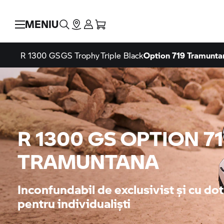
MENIU
R 1300 GS
GS Trophy
Triple Black
Option 719 Tramunta
R 1300 GS OPTION 7
TRAMUNTANA
Inconfundabil de exclusivist și cu d
pentru individualiști