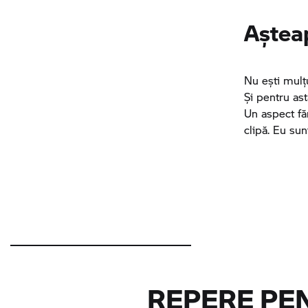
Așteap
Nu ești mulțu
Și pentru ast
Un aspect făr
clipă. Eu su
REPERE PE