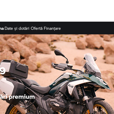
na
Date și dotări
Ofertă Finanțare
19
otări premium