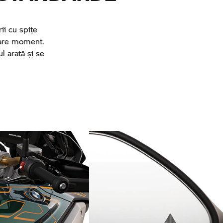
rii cu spițe
care moment.
l arată și se