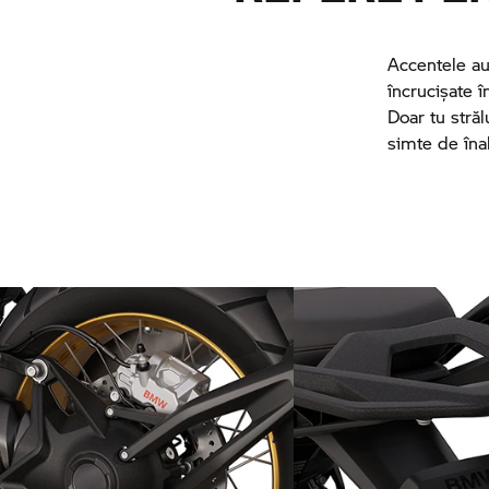
Accentele aur
încrucișate 
Doar tu străl
simte de înal