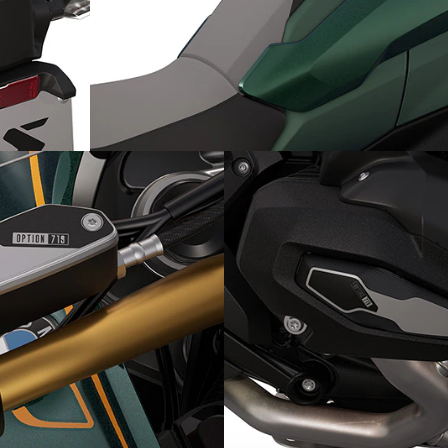
radarul
Accente unice: Option 719