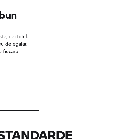
 bun
ta, dai totul.
eu de egalat.
e fiecare
 STANDARDE