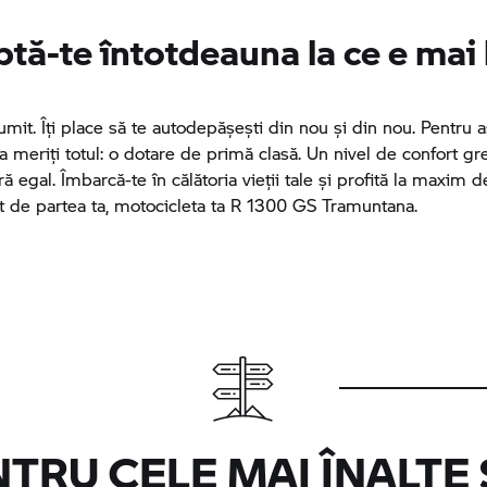
tă-te întotdeauna la ce e mai
mit. Îți place să te autodepășești din nou și din nou. Pentru as
a meriți totul: o dotare de primă clasă. Un nivel de confort gr
ă egal. Îmbarcă-te în călătoria vieții tale și profită la maxim d
nt de partea ta, motocicleta ta R 1300 GS Tramuntana.
NTRU CELE MAI ÎNALTE